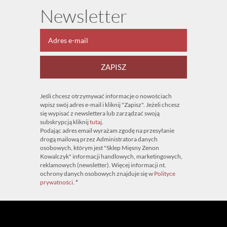
Newsletter
ZAPISZ
Jeśli chcesz otrzymywać informacje o nowościach
wpisz swój adres e-mail i kliknij "Zapisz". Jeżeli chcesz
się wypisać z newslettera lub zarządzać swoją
subskrypcją kliknij
tutaj
.
Podając adres email wyrażam zgodę na przesyłanie
drogą mailową przez Administratora danych
osobowych, którym jest "Sklep Mięsny Zenon
Kowalczyk" informacji handlowych, marketingowych,
reklamowych (newsletter). Więcej informacji nt.
ochrony danych osobowych znajduje się w
Polityce
prywatności
.
*