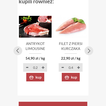
kupili również:
SZP
ANTRYKOT
FILET Z PIERSI
WO
LIMOUSINE
KURCZAKA
LIMO
54,90 zł / kg
22,90 zł / kg
48,90 
kup
kup