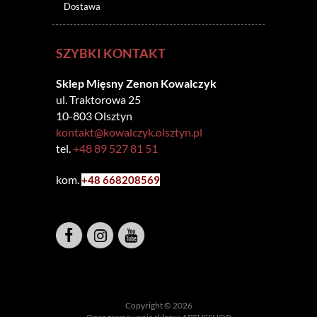
Dostawa
SZYBKI KONTAKT
Sklep Mięsny Zenon Kowalczyk
ul. Traktorowa 25
10-803 Olsztyn
kontakt@kowalczyk.olsztyn.pl
tel.
+48 89 527 81 51
kom.
+48 6
68208569
Copyright © 2026