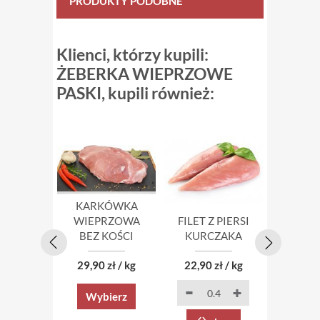
PRODUKTY PODOBNE
Klienci, którzy kupili:
ŻEBERKA WIEPRZOWE
PASKI, kupili również:
KARKÓWKA
SC
WIEPRZOWA
FILET Z PIERSI
WIEP
BEZ KOŚCI
KURCZAKA
BEZ 
29,90 zł / kg
22,90 zł / kg
29,90 
Wybierz
Wyb