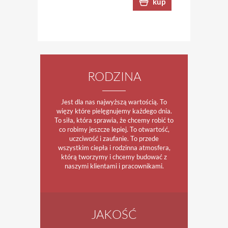
kup
RODZINA
Jest dla nas najwyższą wartością. To
więzy które pielęgnujemy każdego dnia.
To siła, która sprawia, że chcemy robić to
co robimy jeszcze lepiej. To otwartość,
uczciwość i zaufanie. To przede
wszystkim ciepła i rodzinna atmosfera,
którą tworzymy i chcemy budować z
naszymi klientami i pracownikami.
JAKOŚĆ