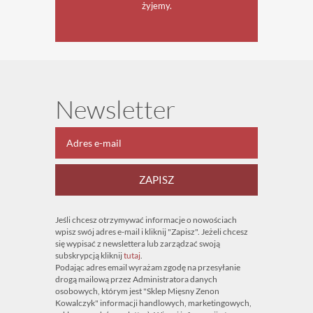
żyjemy.
Newsletter
ZAPISZ
Jeśli chcesz otrzymywać informacje o nowościach
wpisz swój adres e-mail i kliknij "Zapisz". Jeżeli chcesz
się wypisać z newslettera lub zarządzać swoją
subskrypcją kliknij
tutaj
.
Podając adres email wyrażam zgodę na przesyłanie
drogą mailową przez Administratora danych
osobowych, którym jest "Sklep Mięsny Zenon
Kowalczyk" informacji handlowych, marketingowych,