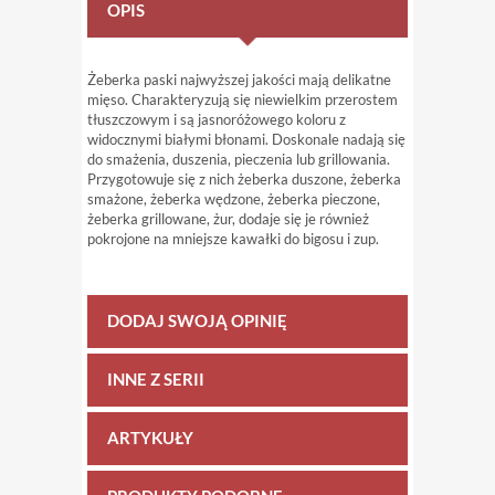
OPIS
Żeberka paski najwyższej jakości mają delikatne
mięso. Charakteryzują się niewielkim przerostem
tłuszczowym i są jasnoróżowego koloru z
widocznymi białymi błonami. Doskonale nadają się
do smażenia, duszenia, pieczenia lub grillowania.
Przygotowuje się z nich żeberka duszone, żeberka
smażone, żeberka wędzone, żeberka pieczone,
żeberka grillowane, żur, dodaje się je również
pokrojone na mniejsze kawałki do bigosu i zup.
DODAJ SWOJĄ OPINIĘ
INNE Z SERII
ARTYKUŁY