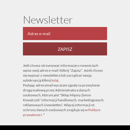
Newsletter
ZAPISZ
Jeśli chcesz otrzymywać informacje o nowościach
wpisz swój adres e-mail i kliknij "Zapisz". Jeżeli chcesz
się wypisać z newslettera lub zarządzać swoją
subskrypcją kliknij
tutaj
.
Podając adres email wyrażam zgodę na przesyłanie
drogą mailową przez Administratora danych
osobowych, którym jest "Sklep Mięsny Zenon
Kowalczyk" informacji handlowych, marketingowych,
reklamowych (newsletter). Więcej informacji nt.
ochrony danych osobowych znajduje się w
Polityce
prywatności
.
*