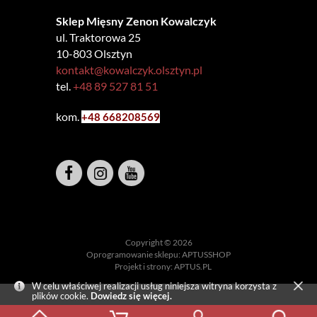
Sklep Mięsny Zenon Kowalczyk
ul. Traktorowa 25
10-803 Olsztyn
kontakt@kowalczyk.olsztyn.pl
tel.
+48 89 527 81 51
kom.
+48 6
68208569
Copyright © 2026
Oprogramowanie sklepu:
APTUSSHOP
Projekt i strony:
APTUS.PL
W celu właściwej realizacji usług niniejsza witryna korzysta z
plików cookie.
Dowiedz się więcej.