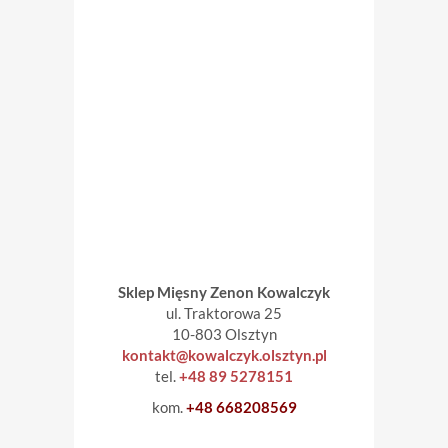
Sklep Mięsny Zenon Kowalczyk
ul. Traktorowa 25
10-803 Olsztyn
kontakt@kowalczyk.olsztyn.pl
tel.
+48 89 5278151
kom.
+48 6
68208569