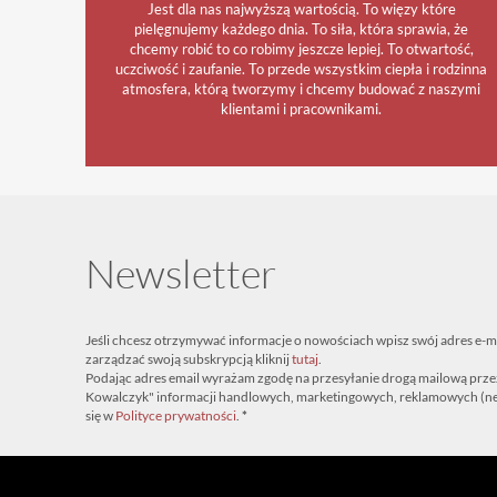
Jest dla nas najwyższą wartością. To więzy które
pielęgnujemy każdego dnia. To siła, która sprawia, że
chcemy robić to co robimy jeszcze lepiej. To otwartość,
uczciwość i zaufanie. To przede wszystkim ciepła i rodzinna
atmosfera, którą tworzymy i chcemy budować z naszymi
klientami i pracownikami.
Newsletter
Jeśli chcesz otrzymywać informacje o nowościach wpisz swój adres e-mail 
zarządzać swoją subskrypcją kliknij
tutaj
.
Podając adres email wyrażam zgodę na przesyłanie drogą mailową prze
Kowalczyk" informacji handlowych, marketingowych, reklamowych (new
się w
Polityce prywatności
.
*