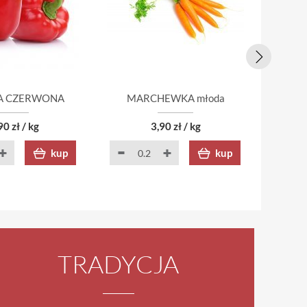
A CZERWONA
MARCHEWKA młoda
NA
90 zł / kg
3,90 zł / kg
kup
kup
TRADYCJA