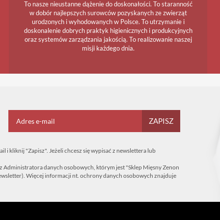
To nasze nieustanne dążenie do doskonałości. To staranność
w dobór najlepszych surowców pozyskanych ze zwierząt
urodzonych i wyhodowanych w Polsce. To utrzymanie i
doskonalenie dobrych praktyk higienicznych i produkcyjnych
oraz systemów zarządzania jakością. To realizowanie naszej
misji każdego dnia.
ZAPISZ
i kliknij "Zapisz". Jeżeli chcesz się wypisać z newslettera lub
z Administratora danych osobowych, którym jest "Sklep Mięsny Zenon
sletter). Więcej informacji nt. ochrony danych osobowych znajduje