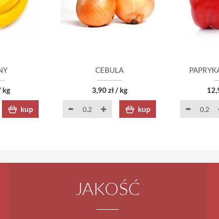
NY
CEBULA
PAPRYK
/ kg
3,90 zł / kg
12,
kup
kup
JAKOŚĆ