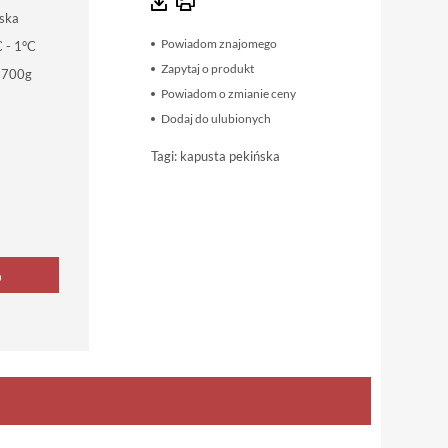
ska
Powiadom znajomego
 - 1°C
Zapytaj o produkt
 700g
Powiadom o zmianie ceny
Dodaj do ulubionych
Tagi:
kapusta pekińska
p