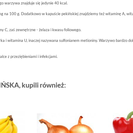
o warzywa znajduje się jedynie 40 kcal.
 mg na 100 g. Dodatkowo w kapuście pekińskiej znajdziemy też witaminę A, wit
ny C, zaś zewnętrzne - żelaza i kwasu foliowego.
iarka i witamina U, inaczej nazywana sulfonianem metioniny. Warzywo bardzo d
 z przeziębieniami i infekcjami.
IŃSKA, kupili również: