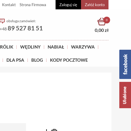
Kontakt
Strona Firmowa
Zaloguj się
Załóż konto
0
obsługa zamówień:
89 527 81 51
+48
0,00 zł
RÓLIK
WĘDLINY
NABIAŁ
WARZYWA
DLA PSA
BLOG
KODY POCZTOWE