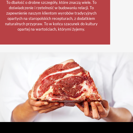
To dbałość o drobne szczegóły, które znaczą wiele. To
doświadczenie i rzetelność w budowaniu relacji. To
zapewnienie naszym klientom wyrobów tradycyjnych
opartych na staropolskich recepturach, z dodatkiem
naturalnych przypraw. To w końcu szacunek do kultury
opartej na wartościach, którymi żyjemy.