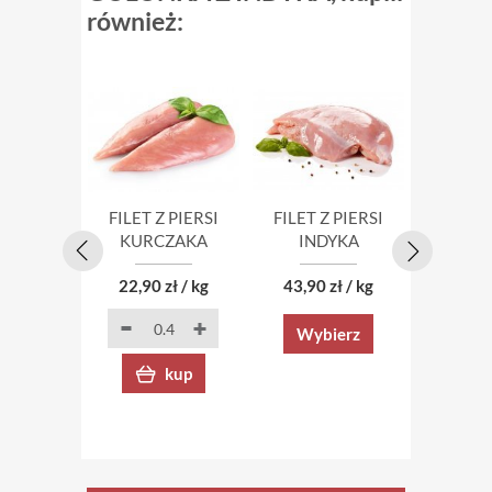
również:
FILET Z PIERSI
FILET Z PIERSI
PODU
KURCZAKA
INDYKA
KUR
22,90 zł / kg
43,90 zł / kg
11,50 
Wybierz
kup