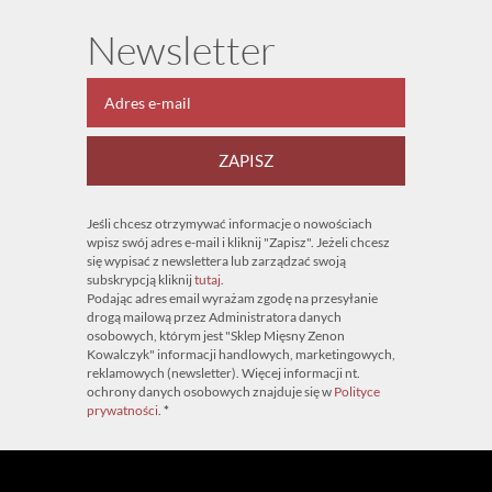
Newsletter
ZAPISZ
Jeśli chcesz otrzymywać informacje o nowościach
wpisz swój adres e-mail i kliknij "Zapisz". Jeżeli chcesz
się wypisać z newslettera lub zarządzać swoją
subskrypcją kliknij
tutaj
.
Podając adres email wyrażam zgodę na przesyłanie
drogą mailową przez Administratora danych
osobowych, którym jest "Sklep Mięsny Zenon
Kowalczyk" informacji handlowych, marketingowych,
reklamowych (newsletter). Więcej informacji nt.
ochrony danych osobowych znajduje się w
Polityce
prywatności
.
*