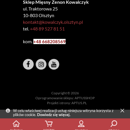
Sklep Mięsny Zenon Kowalczyk
ul. Traktorowa 25
10-803 Olsztyn
kontakt@kowalczyk.olsztyn.pl
tel.
+48 89 527 81 51
kom.
+48 6
68208569
Copyright © 2026
Oprogramowanie sklepu:
APTUSSHOP
Projekt i strony:
APTUS.PL
W celu właściwej realizacji usług niniejsza witryna korzysta z
plików cookie.
Dowiedz się więcej.
KOSZYK