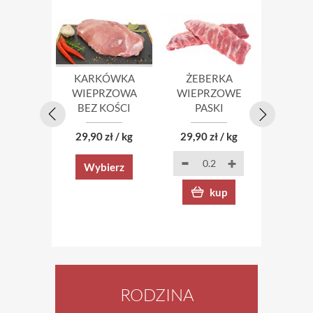
KARKÓWKA
ŻEBERKA
FIL
WIEPRZOWA
WIEPRZOWE
KUR
BEZ KOŚCI
PASKI
ZAGRO
29,90 zł / kg
29,90 zł / kg
54,90 
Wybierz
kup
RODZINA