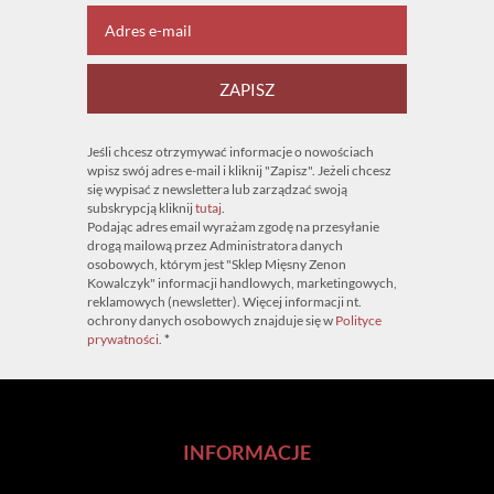
ZAPISZ
Jeśli chcesz otrzymywać informacje o nowościach
wpisz swój adres e-mail i kliknij "Zapisz". Jeżeli chcesz
się wypisać z newslettera lub zarządzać swoją
subskrypcją kliknij
tutaj
.
Podając adres email wyrażam zgodę na przesyłanie
drogą mailową przez Administratora danych
osobowych, którym jest "Sklep Mięsny Zenon
Kowalczyk" informacji handlowych, marketingowych,
reklamowych (newsletter). Więcej informacji nt.
ochrony danych osobowych znajduje się w
Polityce
prywatności
.
*
INFORMACJE