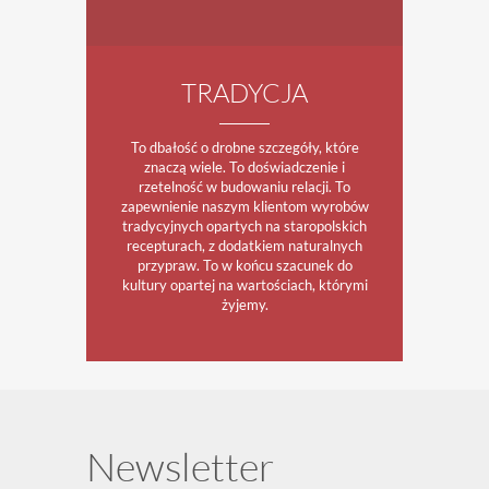
TRADYCJA
To dbałość o drobne szczegóły, które
znaczą wiele. To doświadczenie i
rzetelność w budowaniu relacji. To
zapewnienie naszym klientom wyrobów
tradycyjnych opartych na staropolskich
recepturach, z dodatkiem naturalnych
przypraw. To w końcu szacunek do
kultury opartej na wartościach, którymi
żyjemy.
Newsletter