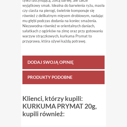
tylko fascynującą, żółtą barwę, ale także
wyjątkowy smak. Idealna do barwienia ryżu, masła
czy ciasta na pierogi, świetnie komponuje się
również z delikatnym mięsem drobiowym, nadając
mu głębi podczas dodania na koniec smażenia.
Niezawodna również w orientalnych daniach,
sałatkach z ogórków na zimę oraz przy gotowaniu
warzyw strączkowych, kurkuma Prymat to
przyprawa, która ożywi każdą potrawę.
DODAJ SWOJĄ OPINIĘ
PRODUKTY PODOBNE
Klienci, którzy kupili:
KURKUMA PRYMAT 20g,
kupili również: